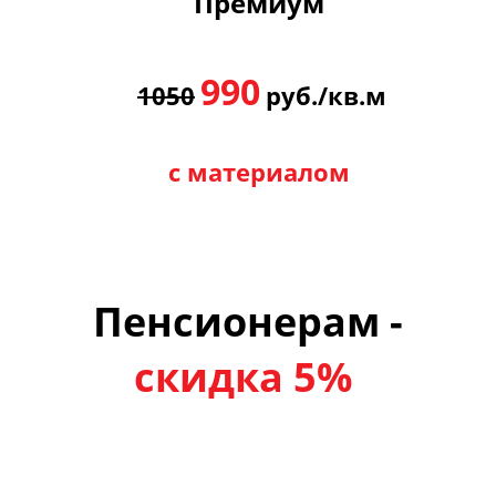
Премиум
нанесению тонкослойных декоративных
материалов
990
1050
руб./кв.м
ПОДРОБНЕЕ...
с материалом
Пенсионерам -
скидка 5%