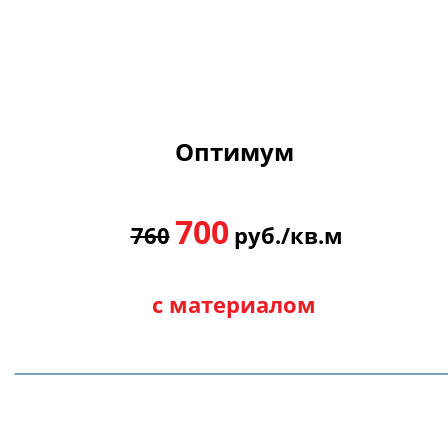
"Оптимум"
Стены готовы к нанесению тонкослойных
рулонных финишных покрытий
Оптимум
700
760
руб./кв.м
ПОДРОБНЕЕ...
с материалом